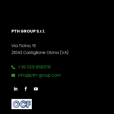
PTH GROUP S.r.l.
Via Ticino, 15
21043 Castiglione Olona (VA)
+39 0331 858378

info@pth-group.com
