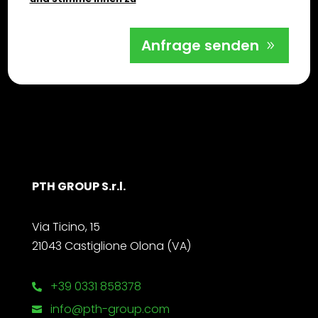
Anfrage senden
PTH GROUP S.r.l.
Via Ticino, 15
21043 Castiglione Olona (VA)
+39 0331 858378

info@pth-group.com
