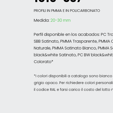
PROFILI IN PMMA E IN POLICARBONATO
Medida:
20-30 mm
Perfil disponible en los acabados: PC T
SBB Satinato, PMMA Trasparente, PMMA 
Naturale, PMMA Satinato Bianco, PMMA S
black&white Satinato, PC BW black&whit
Colorato*
*I colori disponibili a catalogo sono bian
grigio opaco. Per richiedere colori personalizz
il codice RAL e farsi carico il costo del lott