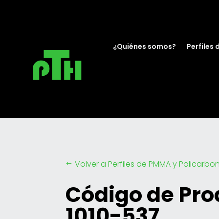
¿Quiénes somos?
Perfiles 
Volver a Perfiles de PMMA y Policarbo
#
Código de Pro
1010-537