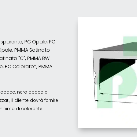
rasparente, PC Opale, PC
Opale, PMMA Satinato
atinato "C", PMMA BW
e, PC Colorato*, PMMA
co opaco, nero opaco e
ati, il cliente dovrà fornire
o minimo di colorante