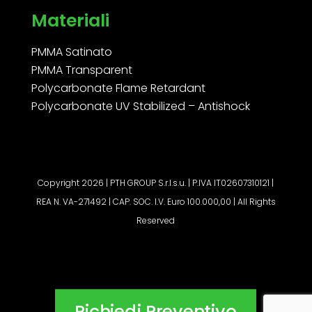
Materiali
PMMA Satinato
PMMA Transparent
Polycarbonate Flame Retardant
Polycarbonate UV Stabilized – Antishock
Copyright 2026 | PTH GROUP S.r.l.s.u. | P.IVA IT02607310121 |
REA N. VA-271492 | CAP. SOC. I.V. Euro 100.000,00 | All Rights
Reserved
Richiedi Preventivo