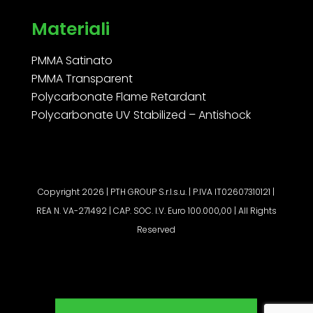
Materiali
PMMA Satinato
PMMA Transparent
Polycarbonate Flame Retardant
Polycarbonate UV Stabilized – Antishock
Copyright 2026 | PTH GROUP S.r.l.s.u. | P.IVA IT02607310121 |
REA N. VA-271492 | CAP. SOC. I.V. Euro 100.000,00 | All Rights
Reserved