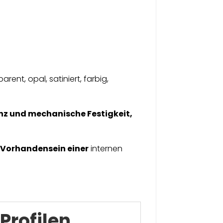
parent, opal, satiniert, farbig,
anz und mechanische Festigkeit,
i
Vorhandensein einer
internen
Profilen