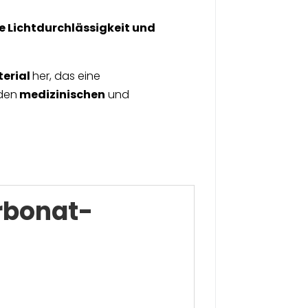
e Lichtdurchlässigkeit und
erial
her, das eine
den
medizinischen
und
rbonat-