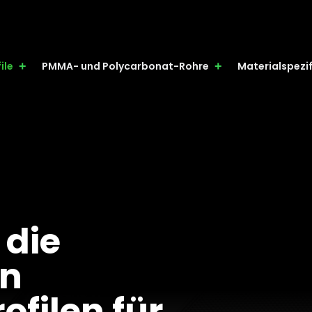
ile
PMMA- und Polycarbonat-Rohre
Materialspezi
 die
on
ofilen für