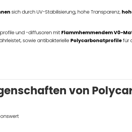
hnen
sich durch UV-Stabilisierung, hohe Transparenz,
hoh
profile und -diffusoren mit
Flammhemmendem V0-Mat
leistet, sowie antibakterielle
Polycarbonatprofile
für 
genschaften von Polyca
ionswert