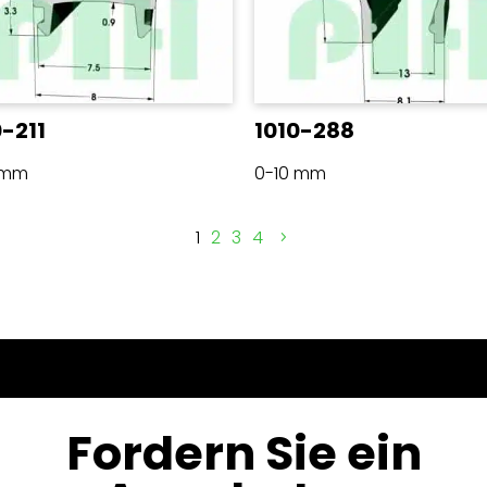
0-211
1010-288
 mm
0-10 mm
1
2
3
4
Fordern Sie ein