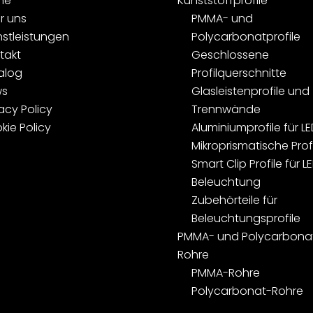
me
Kunststoffprofile
r uns
PMMA- und
nstleistungen
Polycarbonatprofile
takt
Geschlossene
alog
Profilquerschnitte
ws
Glasleistenprofile und
acy Policy
Trennwände
kie Policy
Aluminiumprofile für LE
Mikroprismatische Prof
Smart Clip Profile für L
Beleuchtung
Zubehörteile für
Beleuchtungsprofile
PMMA- und Polycarbona
Rohre
PMMA-Rohre
Polycarbonat-Rohre