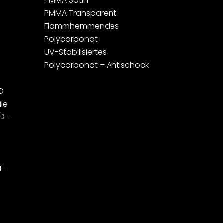
PMMA Satin
PMMA Transparent
Flammhemmendes
Polycarbonat
UV-Stabilisiertes
Polycarbonat – Antischock
D
ile
ED-
t-