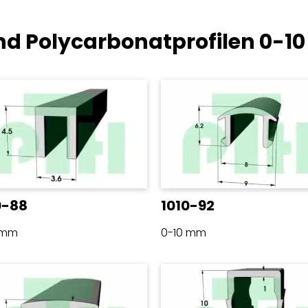
nd Polycarbonatprofilen
0-1
0-88
1010-92
 mm
0-10 mm