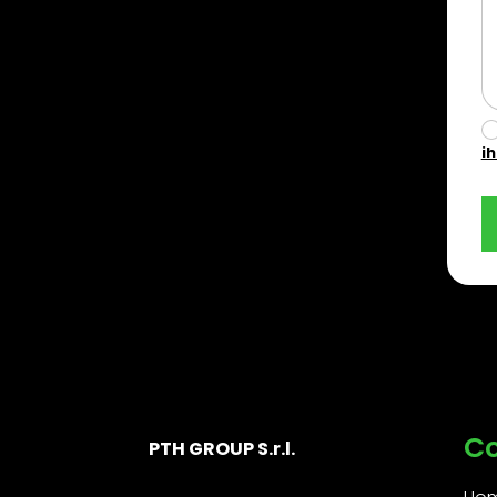
i
C
PTH GROUP S.r.l.