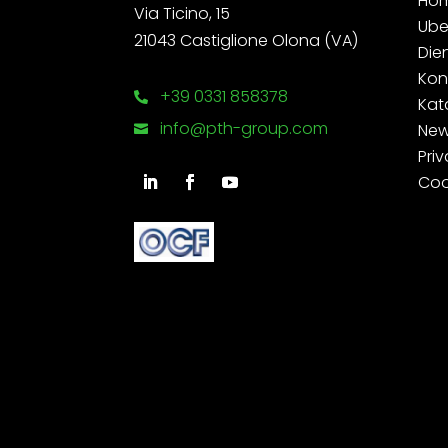
Ho
Via Ticino, 15
Ube
21043 Castiglione Olona (VA)
Die
Kon
+39 0331 858378

Kat
info@pth-group.com
Ne

Priv
Coo