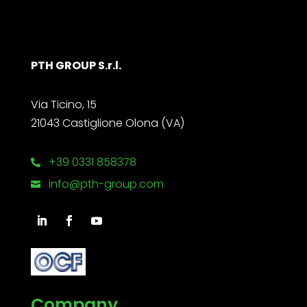
PTH GROUP S.r.l.
Via Ticino, 15
21043 Castiglione Olona (VA)
+39 0331 858378

info@pth-group.com

Company