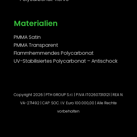
Materialien
PMMA Satin
PMMA Transparent
Flammhemmendes Polycarbonat
UV-Stabilisiertes Polycarbonat – Antischock
Copyright 2026 | PTH GROUP S.r.l. | P.IVA IT02607310121 | REA N.
VA-271492 | CAP. SOC. I.V. Euro 100.000,00 | Alle Rechte
vorbehalten