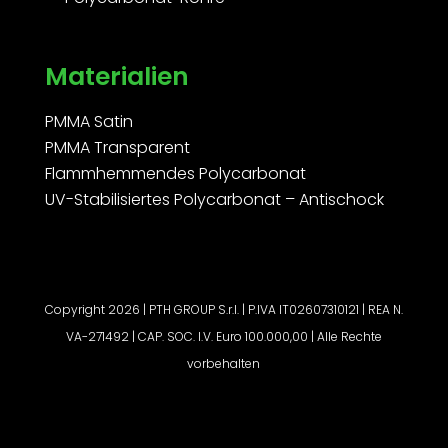
Materialien
PMMA Satin
PMMA Transparent
Flammhemmendes Polycarbonat
UV-Stabilisiertes Polycarbonat – Antischock
Copyright 2026 | PTH GROUP S.r.l. | P.IVA IT02607310121 | REA N.
VA-271492 | CAP. SOC. I.V. Euro 100.000,00 | Alle Rechte
vorbehalten