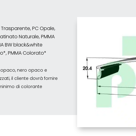
C Trasparente, PC Opale,
atinato Naturale, PMMA
MMA BW black&white
to*, PMMA Colorato*
co opaco, nero opaco e
ati, il cliente dovrà fornire
o minimo di colorante