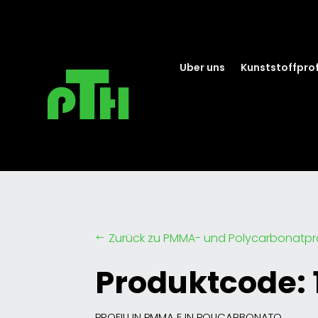
Uber uns
Kunststoffprof
Zurück zu PMMA- und Polycarbonatpro
#
Produktcode: 
PROFILI IN PMMA E IN POLICARBONATO