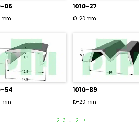
0-06
1010-37
0 mm
10-20 mm
0-54
1010-89
0 mm
10-20 mm
1
2
3
…
12