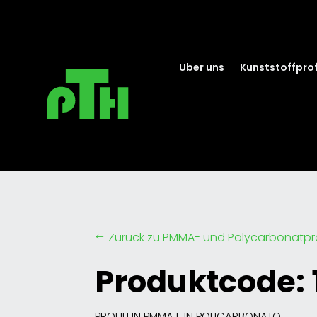
Uber uns
Kunststoffprof
Zurück zu PMMA- und Polycarbonatpro
#
Produktcode: 
PROFILI IN PMMA E IN POLICARBONATO