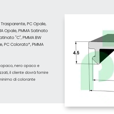
C Trasparente, PC Opale,
MA Opale, PMMA Satinato
atinato "C", PMMA BW
e, PC Colorato*, PMMA
co opaco, nero opaco e
ati, il cliente dovrà fornire
o minimo di colorante