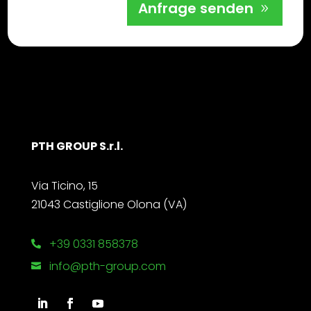
Anfrage senden
PTH GROUP S.r.l.
Via Ticino, 15
21043 Castiglione Olona (VA)
+39 0331 858378

info@pth-group.com
