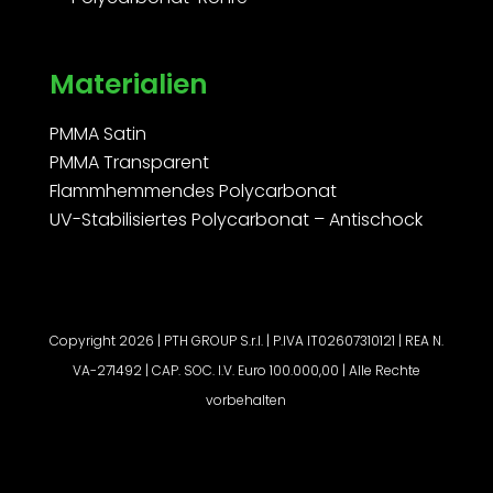
Materialien
PMMA Satin
PMMA Transparent
Flammhemmendes Polycarbonat
UV-Stabilisiertes Polycarbonat – Antischock
Copyright 2026 | PTH GROUP S.r.l. | P.IVA IT02607310121 | REA N.
VA-271492 | CAP. SOC. I.V. Euro 100.000,00 | Alle Rechte
vorbehalten