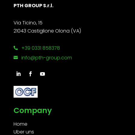
PTH GROUP S.r.l.
Via Ticino, 15
21043 Castiglione Olona (VA)
+39 0331 858378

info@pth-group.com

Company
Home
Uber uns