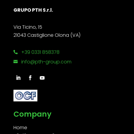
GRUPO PTH S.r.l.
Via Ticino, 15
21043 Castiglione Olona (VA)
+39 0331 858378

info@pth-group.com

Company
Home