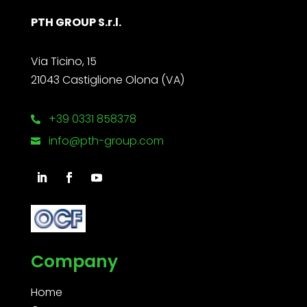
PTH GROUP S.r.l.
Via Ticino, 15
21043 Castiglione Olona (VA)
+39 0331 858378

info@pth-group.com

Company
Home