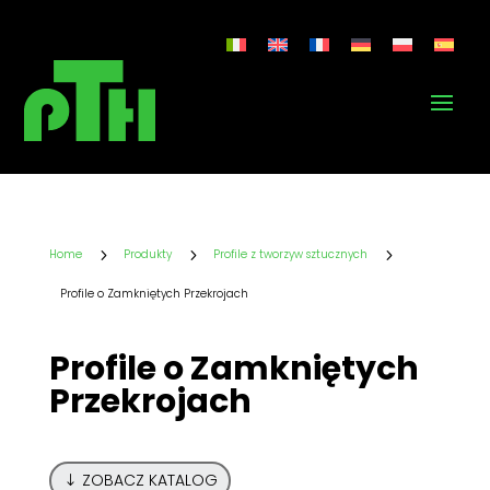
5
5
5
Home
Produkty
Profile z tworzyw sztucznych
Profile o Zamkniętych Przekrojach
Profile o Zamkniętych
Przekrojach
ZOBACZ KATALOG