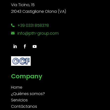
Via Ticino, 15
21043 Castiglione Olona (VA)
+39 0331 858378

info@pth-group.com

Company
Home
¿Quiénes somos?
Servicios
Contáctanos