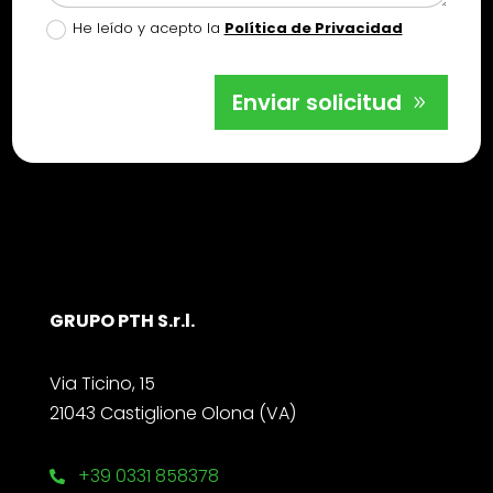
He leído y acepto la
Política de Privacidad
Enviar solicitud
GRUPO PTH S.r.l.
Via Ticino, 15
21043 Castiglione Olona (VA)
+39 0331 858378
