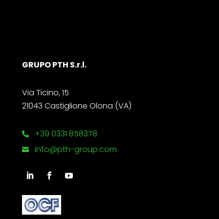
GRUPO PTH S.r.l.
Via Ticino, 15
21043 Castiglione Olona (VA)
+39 0331 858378

info@pth-group.com
