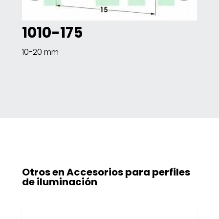
1010-175
10
10-20 mm
10-2
Otros en
Accesorios para perfiles
de iluminación