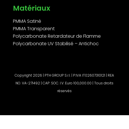
Matériaux
PMMA Satiné
PMMA Transparent
Polycarbonate Retardateur de Flamme
Polycarbonate UV Stabilisé – Antichoc
Copyright 2026 | PTH GROUP S.r.l. | P.IVA IT02607310121 | REA
NO. VA-271492 | CAP. SOC. I.V. Euro 100,000.00 | Tous droits
réservés
Demander un devis