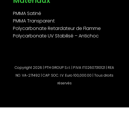
Matériaux
PMMA Satiné
PMMA Transparent
Polycarbonate Retardateur de Flamme
Polycarbonate UV Stabilisé – Antichoc
Copyright 2026 | PTH GROUP S.r.l. | P.IVA IT02607310121 | REA
NO. VA-271492 | CAP. SOC. I.V. Euro 100,000.00 | Tous droits
réservés
Demander un devis