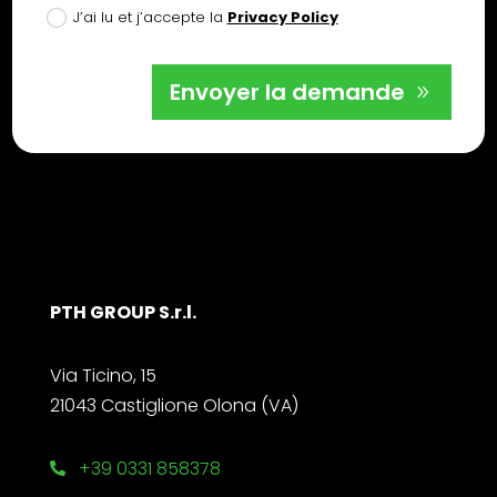
J’ai lu et j’accepte la
Privacy Policy
Envoyer la demande
PTH GROUP S.r.l.
Via Ticino, 15
21043 Castiglione Olona (VA)
+39 0331 858378
