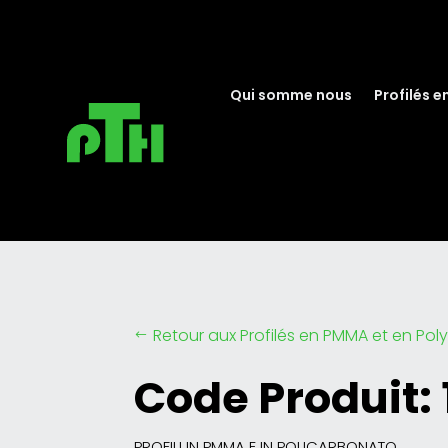
Qui somme nous
Profilés e
Retour aux Profilés en PMMA et en Po
#
Code Produit:
PROFILI IN PMMA E IN POLICARBONATO