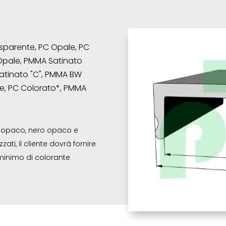
rasparente, PC Opale, PC
Opale, PMMA Satinato
atinato "C", PMMA BW
e, PC Colorato*, PMMA
co opaco, nero opaco e
ati, il cliente dovrà fornire
o minimo di colorante