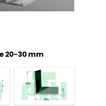
te
20-30 mm