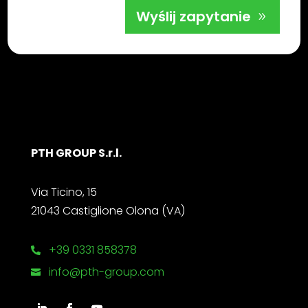
Wyślij zapytanie
PTH GROUP S.r.l.
Via Ticino, 15
21043 Castiglione Olona (VA)
+39 0331 858378

info@pth-group.com
