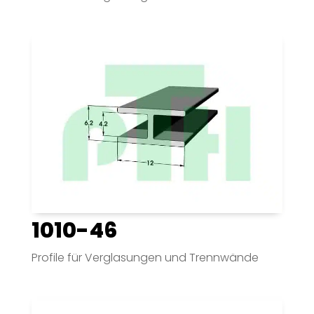
1010-46
Profile für Verglasungen und Trennwände