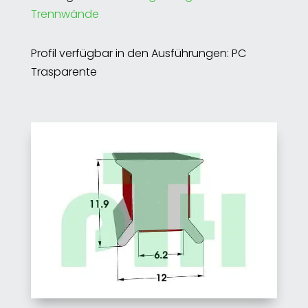
Trennwände
Profil verfügbar in den Ausführungen: PC
Trasparente