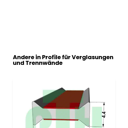
Andere in
Profile für Verglasungen
und Trennwände