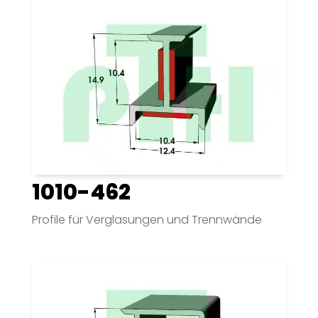
1010-462
Profile für Verglasungen und Trennwände