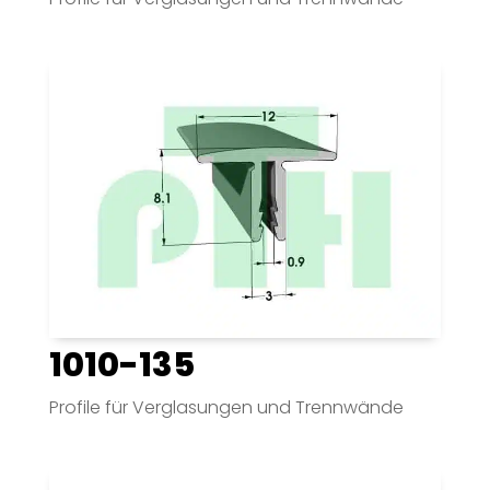
1010-135
Profile für Verglasungen und Trennwände