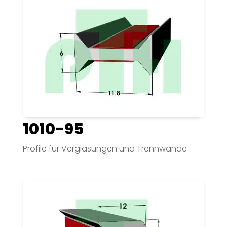
1010-95
Profile für Verglasungen und Trennwände