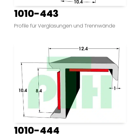
1010-443
Profile für Verglasungen und Trennwände
1010-444