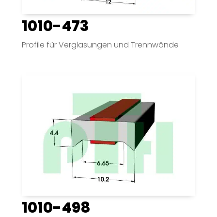
1010-473
Profile für Verglasungen und Trennwände
1010-498