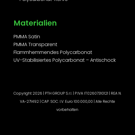
Materialien
PMMA Satin
PMMA Transparent
Flammhemmendes Polycarbonat
UV-Stabilisiertes Polycarbonat – Antischock
Copyright 2026 | PTH GROUP S.r.l. | P.IVA IT02607310121 | REA N.
VA-271492 | CAP. SOC. I.V. Euro 100.000,00 | Alle Rechte
vorbehalten