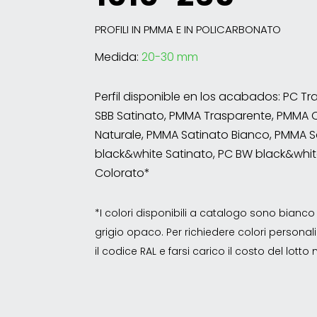
PROFILI IN PMMA E IN POLICARBONATO
Medida:
20-30 mm
Perfil disponible en los acabados: PC T
SBB Satinato, PMMA Trasparente, PMMA 
Naturale, PMMA Satinato Bianco, PMMA S
black&white Satinato, PC BW black&whit
Colorato*
*I colori disponibili a catalogo sono bian
grigio opaco. Per richiedere colori personalizz
il codice RAL e farsi carico il costo del lott