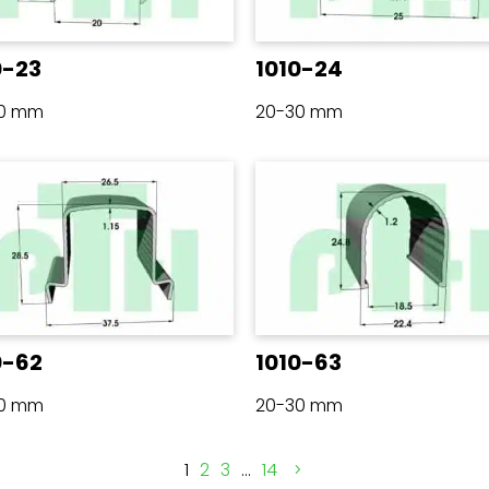
0-23
1010-24
30 mm
20-30 mm
0-62
1010-63
30 mm
20-30 mm
1
2
3
…
14