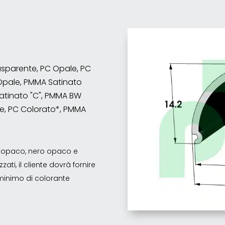
rasparente, PC Opale, PC
Opale, PMMA Satinato
atinato "C", PMMA BW
e, PC Colorato*, PMMA
co opaco, nero opaco e
ati, il cliente dovrà fornire
o minimo di colorante