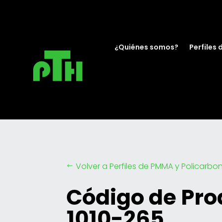
¿Quiénes somos?
Perfiles 
Volver a Perfiles de PMMA y Policarbo
#
Código de Pro
1010-265