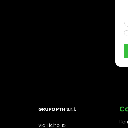
C
GRUPO PTH S.r.l.
Ho
Via Ticino, 15