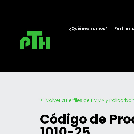
¿Quiénes somos?
Perfiles 
Volver a Perfiles de PMMA y Policarbo
#
Código de Pro
1010-25