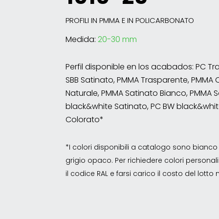
PROFILI IN PMMA E IN POLICARBONATO
Medida:
20-30 mm
Perfil disponible en los acabados: PC T
SBB Satinato, PMMA Trasparente, PMMA 
Naturale, PMMA Satinato Bianco, PMMA S
black&white Satinato, PC BW black&whit
Colorato*
*I colori disponibili a catalogo sono bian
grigio opaco. Per richiedere colori personalizz
il codice RAL e farsi carico il costo del lott