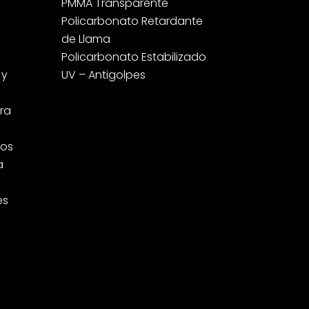
PMMA Transparente
Policarbonato Retardante
de Llama
Policarbonato Estabilizado
 y
UV – Antigolpes
ara
cos
a
es