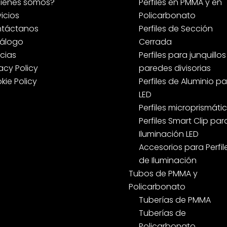
iénes somos?
Perfiles en PMMA y en
vicios
Policarbonato
táctanos
Perfiles de Sección
álogo
Cerrada
icias
Perfiles para junquillos
acy Policy
paredes divisorias
kie Policy
Perfiles de Aluminio p
LED
Perfiles microprismáti
Perfiles Smart Clip par
Iluminación LED
Accesorios para Perfil
de Iluminación
Tubos de PMMA y
Policarbonato
Tuberías de PMMA
Tuberías de
Policarbonato