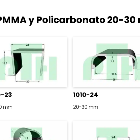
e PMMA y Policarbonato
20-30
0-23
1010-24
30 mm
20-30 mm