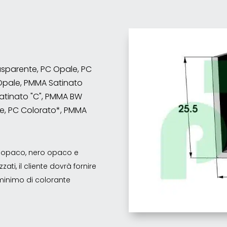
rasparente, PC Opale, PC
Opale, PMMA Satinato
atinato "C", PMMA BW
e, PC Colorato*, PMMA
co opaco, nero opaco e
ati, il cliente dovrà fornire
o minimo di colorante