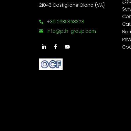
¿Qu
21043 Castiglione Olona (VA)
Ser
Con
+39 0331 858378

Cat
info@pth-group.com
Not

Priv
Coo