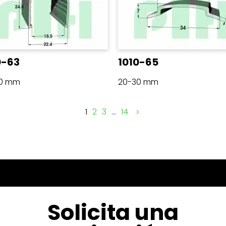
0-63
1010-65
30 mm
20-30 mm
1
2
3
…
14
Solicita una