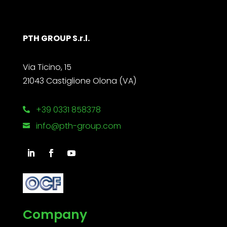
PTH GROUP S.r.l.
Via Ticino, 15
21043 Castiglione Olona (VA)
+39 0331 858378

info@pth-group.com

Company