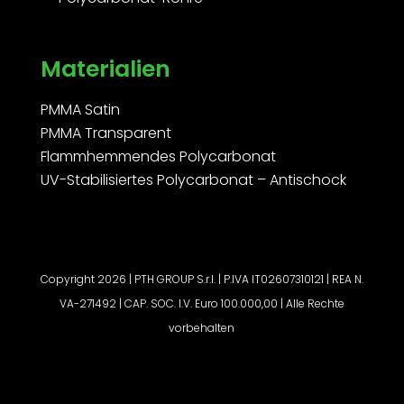
Materialien
PMMA Satin
PMMA Transparent
Flammhemmendes Polycarbonat
UV-Stabilisiertes Polycarbonat – Antischock
Copyright 2026 | PTH GROUP S.r.l. | P.IVA IT02607310121 | REA N.
VA-271492 | CAP. SOC. I.V. Euro 100.000,00 | Alle Rechte
vorbehalten