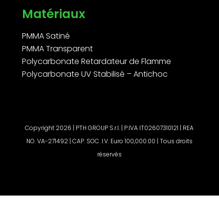
Matériaux
PMMA Satiné
PMMA Transparent
Polycarbonate Retardateur de Flamme
Polycarbonate UV Stabilisé – Antichoc
Copyright 2026 | PTH GROUP S.r.l. | P.IVA IT02607310121 | REA
NO. VA-271492 | CAP. SOC. I.V. Euro 100,000.00 | Tous droits
réservés
Demander un devis