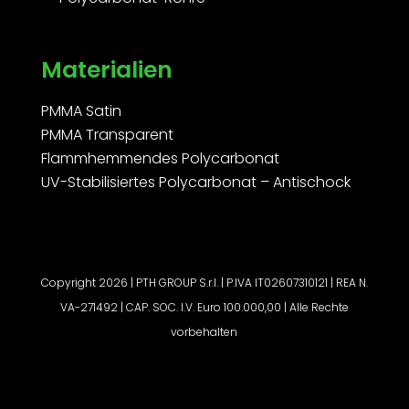
Materialien
PMMA Satin
PMMA Transparent
Flammhemmendes Polycarbonat
UV-Stabilisiertes Polycarbonat – Antischock
Copyright 2026 | PTH GROUP S.r.l. | P.IVA IT02607310121 | REA N.
VA-271492 | CAP. SOC. I.V. Euro 100.000,00 | Alle Rechte
vorbehalten