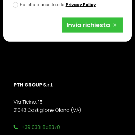
Ho letto e accettato la
Privacy Policy
Invia richiesta
PTH GROUP S.r.l.
Via Ticino, 15
21043 Castiglione Olona (VA)
+39 0331 858378
