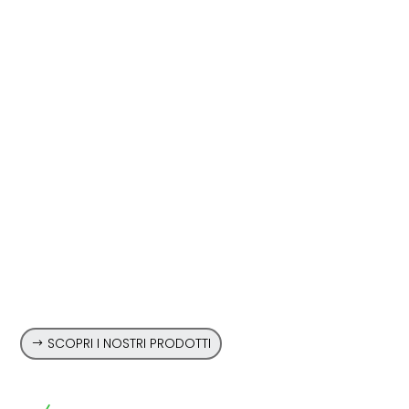
Lavorazioni
Personalizzate e
Imballaggi su Misura
PTH è in grado di soddisfare le richieste dei clienti
eseguendo sia lavorazioni particolari che
applicazioni e imballaggi su richiesta
SCOPRI I NOSTRI PRODOTTI