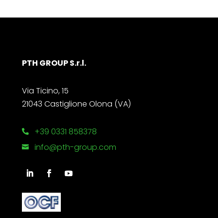
PTH GROUP S.r.l.
Via Ticino, 15
21043 Castiglione Olona (VA)
+39 0331 858378

info@pth-group.com
