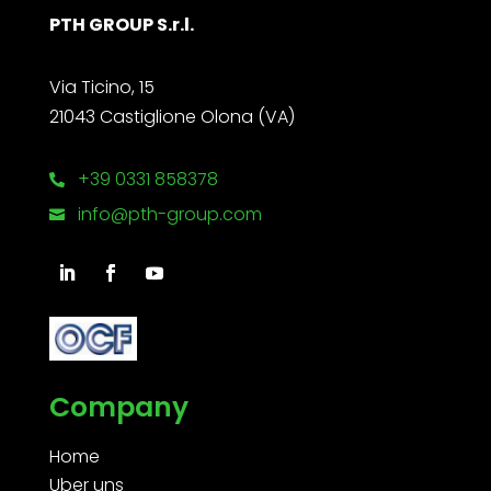
PTH GROUP S.r.l.
Via Ticino, 15
21043 Castiglione Olona (VA)
+39 0331 858378

info@pth-group.com

Company
Home
Uber uns