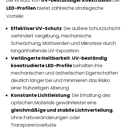
Der Einsatz von
UV-beständiger Koextrusion
bei
LED-Profilen
bietet zahlreiche strategische
Vorteile:
Effektiver UV-Schutz
: Die äußere Schutzschicht
verhindert Vergilbung, mechanische
Schwächung, Mattwerden und Mikrorisse durch
langanhaltende UV-Exposition.
Verlängerte Haltbarkeit
:
UV-beständig
koextrudierte LED-Profile
behalten ihre
mechanischen und ästhetischen Eigenschaften
deutlich länger bei und minimieren das Risiko
einer frühzeitigen Alterung.
Konstante Lichtleistung
: Die Erhaltung des
optischen Materials gewährleistet eine
gleichmäßige und stabile Lichtverteilung
,
ohne Farbveränderungen oder
Transparenzverluste.