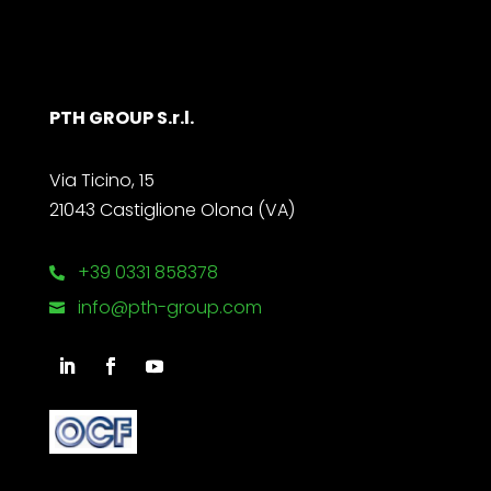
PTH GROUP S.r.l.
Via Ticino, 15
21043 Castiglione Olona (VA)
+39 0331 858378

info@pth-group.com
