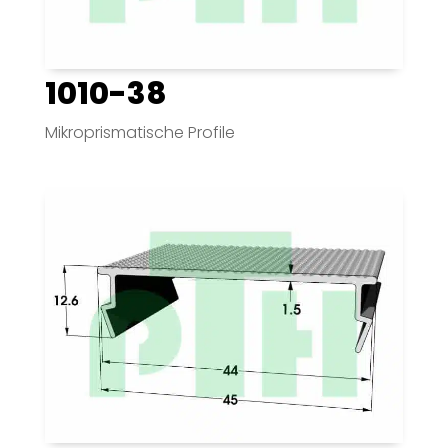
1010-38
Mikroprismatische Profile