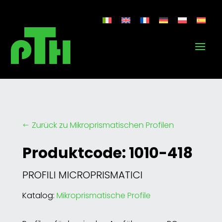
Zurück zu Mikroprismatischen Profilen
#
Produktcode: 1010-418
PROFILI MICROPRISMATICI
Katalog:
Mikroprismatische Profile