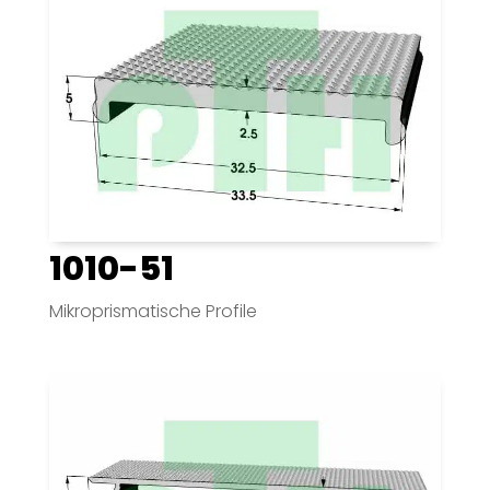
1010-51
Mikroprismatische Profile