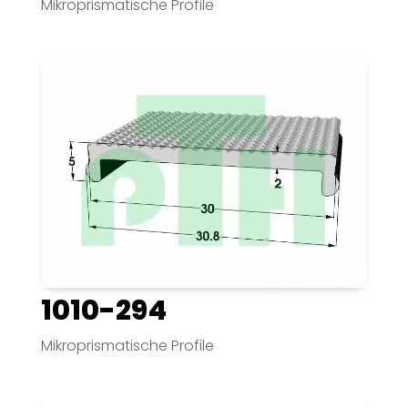
Mikroprismatische Profile
1010-294
Mikroprismatische Profile