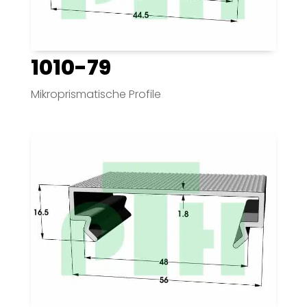
1010-79
Mikroprismatische Profile