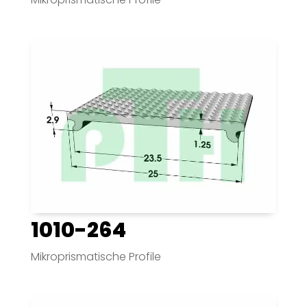
1010-264
Mikroprismatische Profile