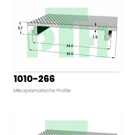
1010-266
Mikroprismatische Profile