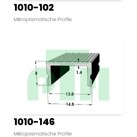
1010-102
Mikroprismatische Profile
1010-146
Mikroprismatische Profile