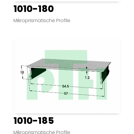
1010-180
Mikroprismatische Profile
1010-185
Mikroprismatische Profile