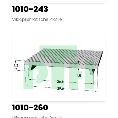
1010-243
Mikroprismatische Profile
1010-260
Mikroprismatische Profile