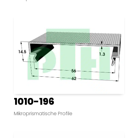
1010-196
Mikroprismatische Profile