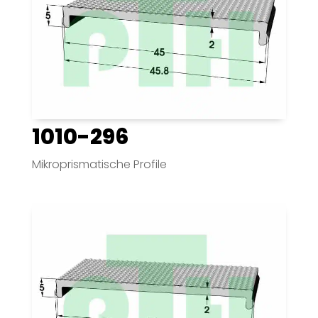
1010-296
Mikroprismatische Profile