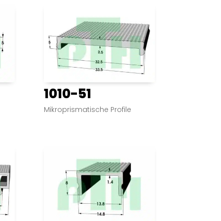
1010-51
Mikroprismatische Profile