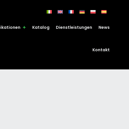
fikationen
Katalog
Dienstleistungen
News
Kontakt