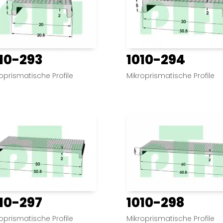
10-293
1010-294
oprismatische Profile
Mikroprismatische Profile
10-297
1010-298
oprismatische Profile
Mikroprismatische Profile