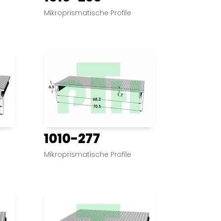
Mikroprismatische Profile
1010-277
Mikroprismatische Profile