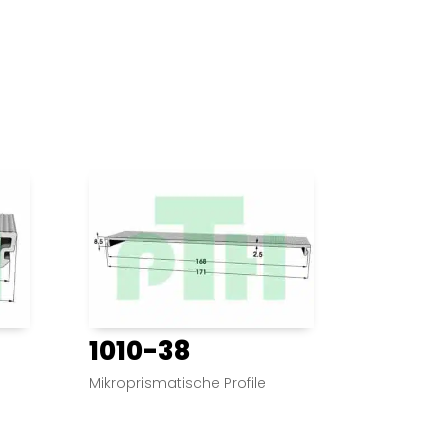
1010-38
Mikroprismatische Profile