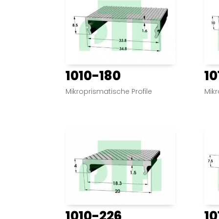
1010-180
10
Mikroprismatische Profile
Mikr
1010-226
10