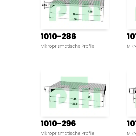
1010-286
10
Mikroprismatische Profile
Mikr
1010-296
10
Mikroprismatische Profile
Mikr