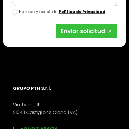
He leído y acepto la
Política de Privacidad
Enviar solicitud
GRUPO PTH S.r.l.
Via Ticino, 15
21043 Castiglione Olona (VA)
+39 0331 858378
