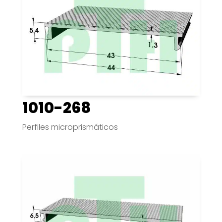
1010-268
Perfiles microprismáticos