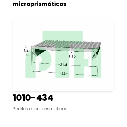
microprismáticos
1010-434
Perfiles microprismáticos