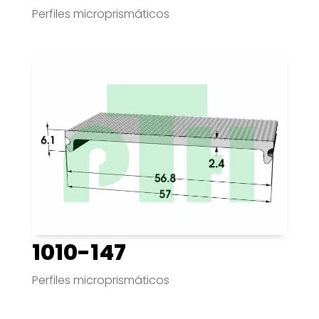
Perfiles microprismáticos
1010-147
Perfiles microprismáticos