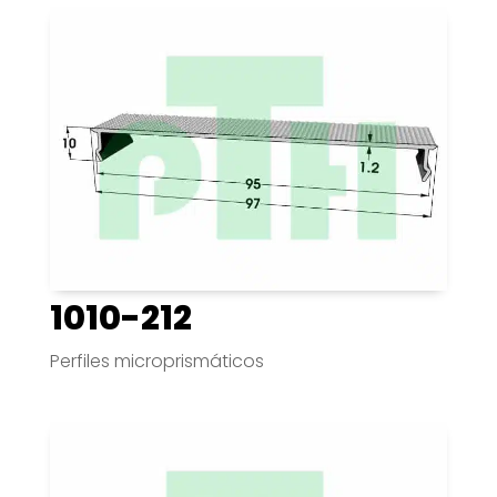
1010-212
Perfiles microprismáticos