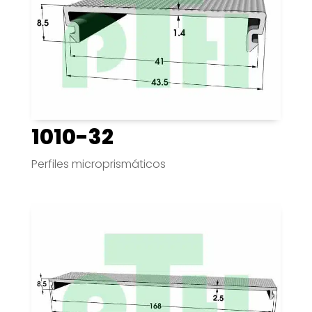
1010-32
Perfiles microprismáticos