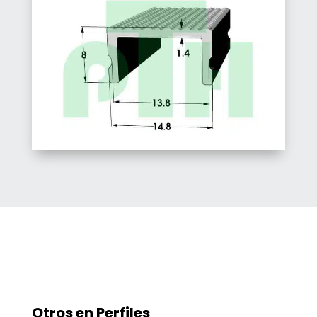
Otros en
Perfiles