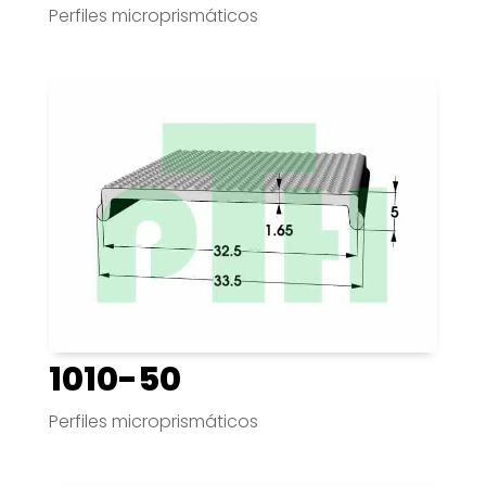
Perfiles microprismáticos
1010-50
Perfiles microprismáticos