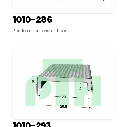
1010-286
Perfiles microprismáticos
1010-293