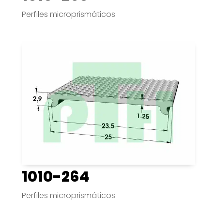
Perfiles microprismáticos
1010-264
Perfiles microprismáticos