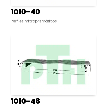
1010-40
Perfiles microprismáticos
1010-48