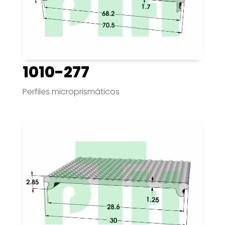
1010-277
Perfiles microprismáticos