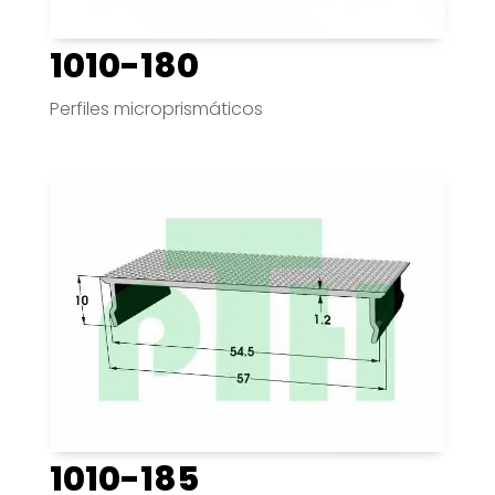
1010-180
Perfiles microprismáticos
1010-185