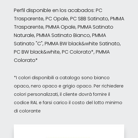
Perfil disponible en los acabados: PC
Trasparente, PC Opale, PC SBB Satinato, PMMA
Trasparente, PMMA Opale, PMMA Satinato
Naturale, PMMA Satinato Bianco, PMMA
Satinato "C", PMMA BW black&white Satinato,
PC BW black&white, PC Colorato*, PMMA
Colorato*
*I colori disponibili a catalogo sono bianco
opaco, nero opaco e grigio opaco. Per richiedere
colori personalizzati, il cliente dovrà fornire il
codice RAL e farsi carico il costo del lotto minimo
di colorante