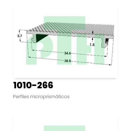
1010-266
Perfiles microprismáticos