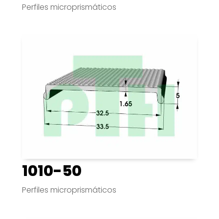
Perfiles microprismáticos
1010-50
Perfiles microprismáticos