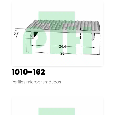
1010-162
Perfiles microprismáticos