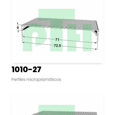
1010-27
Perfiles microprismáticos