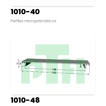
1010-40
Perfiles microprismáticos
1010-48