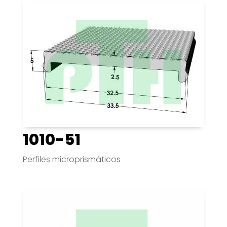
1010-51
Perfiles microprismáticos