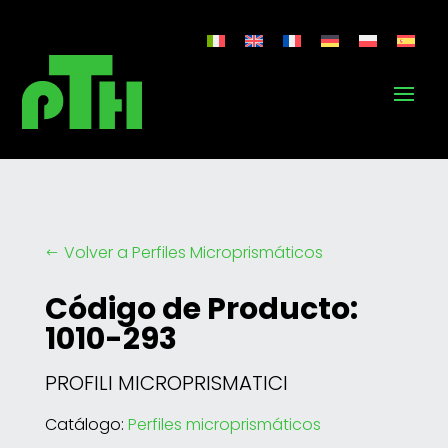
Volver a Perfiles Microprismáticos
#
Código de Producto:
1010-293
PROFILI MICROPRISMATICI
Catálogo:
Perfiles microprismáticos