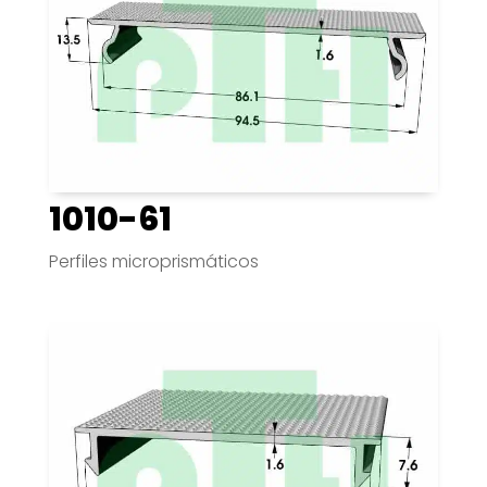
1010-61
Perfiles microprismáticos