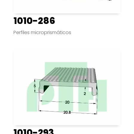
1010-286
Perfiles microprismáticos
1010-293