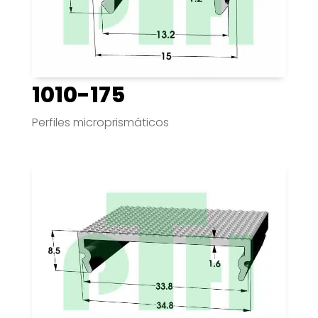
1010-175
Perfiles microprismáticos