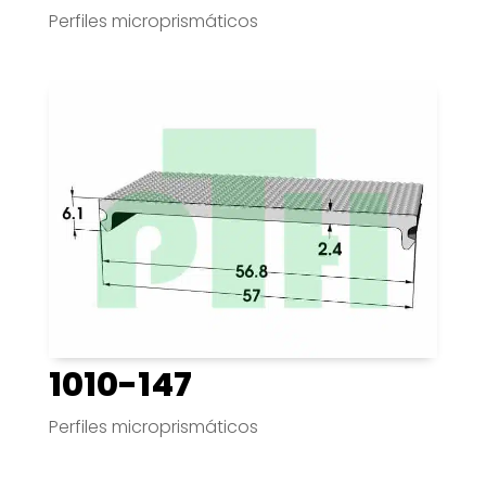
Perfiles microprismáticos
1010-147
Perfiles microprismáticos