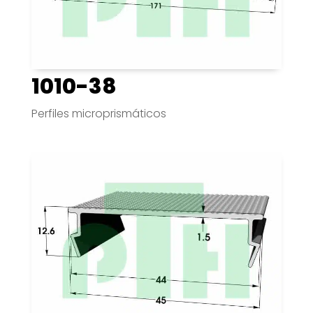
1010-38
Perfiles microprismáticos