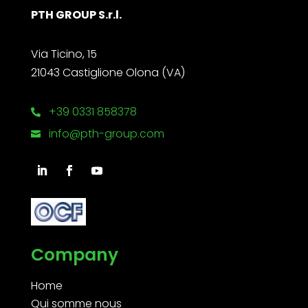
PTH GROUP S.r.l.
Via Ticino, 15
21043 Castiglione Olona (VA)
+39 0331 858378

info@pth-group.com

Company
Home
Qui somme nous