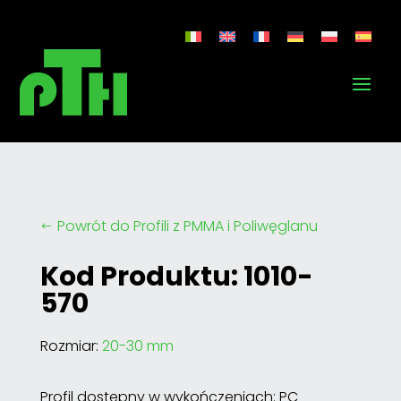
Powrót do Profili z PMMA i Poliwęglanu
#
Kod Produktu: 1010-
570
Rozmiar:
20-30 mm
Profil dostępny w wykończeniach: PC