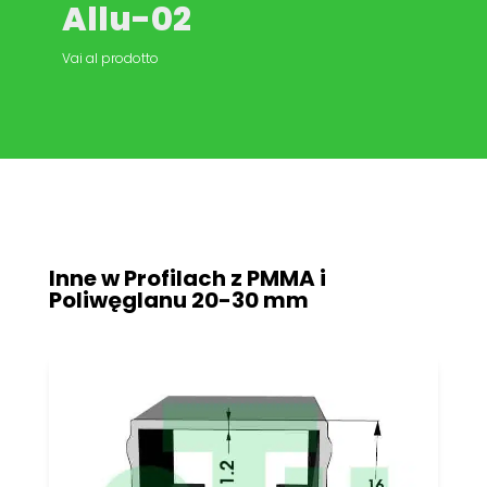
Allu-02
Vai al prodotto
Inne w Profilach z PMMA i
Poliwęglanu
20-30 mm