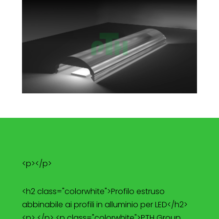
<p></p>
<h2 class="colorwhite">Profilo estruso
abbinabile ai profili in alluminio per LED</h2>
<p> </p> <p class="colorwhite">PTH Group