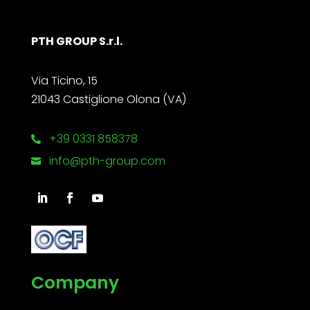
PTH GROUP S.r.l.
Via Ticino, 15
21043 Castiglione Olona (VA)
+39 0331 858378

info@pth-group.com

Company