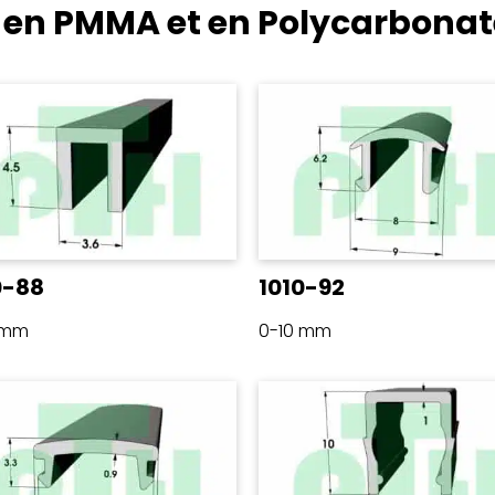
s en PMMA et en Polycarbona
0-88
1010-92
 mm
0-10 mm