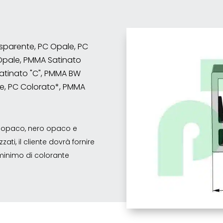
rasparente, PC Opale, PC
Opale, PMMA Satinato
atinato "C", PMMA BW
e, PC Colorato*, PMMA
co opaco, nero opaco e
ati, il cliente dovrà fornire
o minimo di colorante