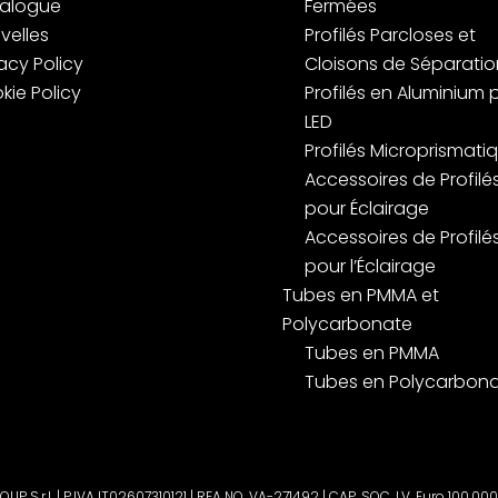
alogue
Fermées
velles
Profilés Parcloses et
acy Policy
Cloisons de Séparatio
kie Policy
Profilés en Aluminium 
LED
Profilés Microprismati
Accessoires de Profilé
pour Éclairage
Accessoires de Profilé
pour l’Éclairage
Tubes en PMMA et
Polycarbonate
Tubes en PMMA
Tubes en Polycarbon
P S.r.l. | P.IVA IT02607310121 | REA NO. VA-271492 | CAP. SOC. I.V. Euro 100,000