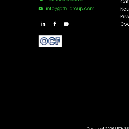
Cat
info@pth-group.com
Nou

Priv
Coo
Copyright 2026 | PTH GROU