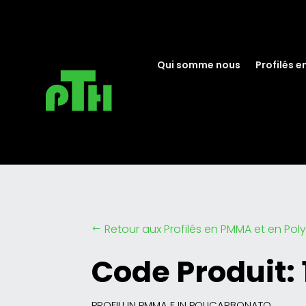
Qui somme nous
Profilés e
Retour aux Profilés en PMMA et en Po
#
Code Produit:
PROFILI IN PMMA E IN POLICARBONATO