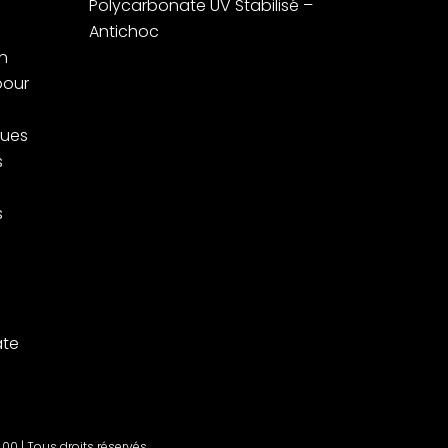
Polycarbonate UV Stabilisé –
Antichoc
n
pour
ques
s
s
ate
.00 | Tous droits réservés