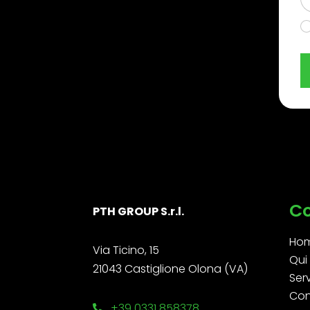
C
PTH GROUP S.r.l.
Ho
Via Ticino, 15
Qui
21043 Castiglione Olona (VA)
Ser
Con
+39 0331 858378
