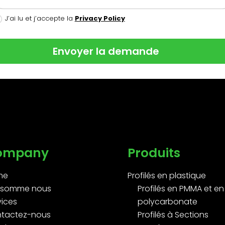
J’ai lu et j’accepte la
Privacy Policy
Envoyer la demande
ompany
Produits
me
Profilés en plastique
 somme nous
Profilés en PMMA et en
vices
polycarbonate
tactez-nous
Profilés à Sections