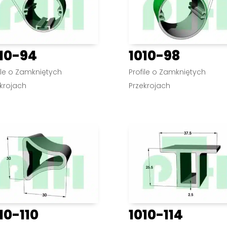
10-94
1010-98
ile o Zamkniętych
Profile o Zamkniętych
krojach
Przekrojach
10-110
1010-114