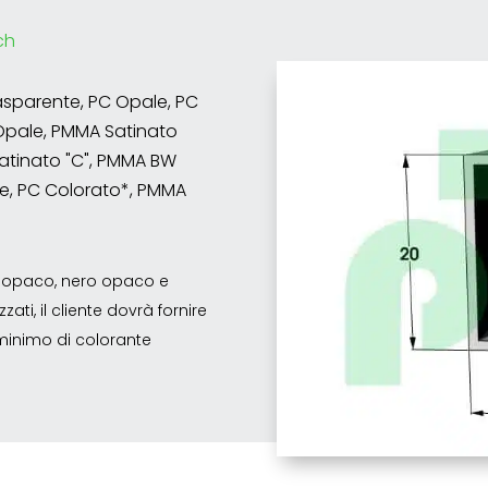
ch
asparente, PC Opale, PC
Opale, PMMA Satinato
atinato "C", PMMA BW
e, PC Colorato*, PMMA
co opaco, nero opaco e
ati, il cliente dovrà fornire
o minimo di colorante