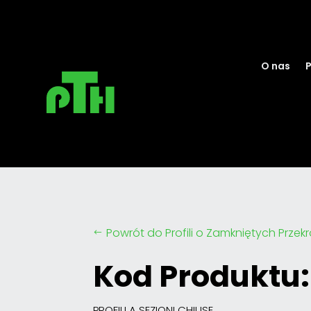
O nas
P
Powrót do Profili o Zamkniętych Przek
#
Kod Produktu:
PROFILI A SEZIONI CHIUSE