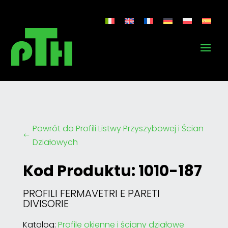
Powrót do Profili Listwy Przyszybowej i Ścian
#
Działowych
Kod Produktu: 1010-187
PROFILI FERMAVETRI E PARETI
DIVISORIE
Katalog:
Profile okienne i ściany działowe