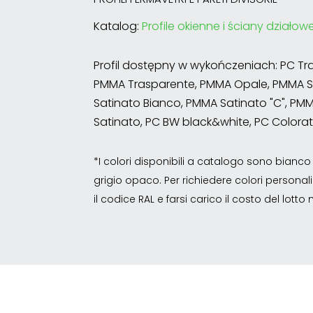
Katalog:
Profile okienne i ściany działow
Profil dostępny w wykończeniach: PC Tr
PMMA Trasparente, PMMA Opale, PMMA S
Satinato Bianco, PMMA Satinato "C", P
Satinato, PC BW black&white, PC Colora
*I colori disponibili a catalogo sono bian
grigio opaco. Per richiedere colori personalizz
il codice RAL e farsi carico il costo del lott