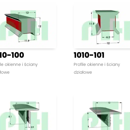
10-100
1010-101
ile okienne i ściany
Profile okienne i ściany
ałowe
działowe