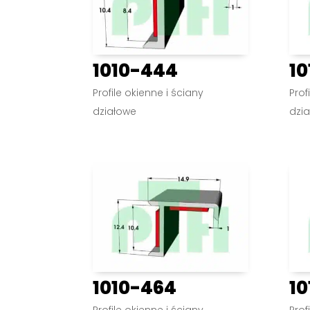
1010-444
10
Profile okienne i ściany
Prof
działowe
dzi
1010-464
10
Profile okienne i ściany
Prof