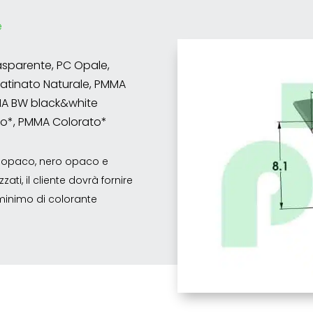
e
asparente, PC Opale,
atinato Naturale, PMMA
MMA BW black&white
to*, PMMA Colorato*
co opaco, nero opaco e
ati, il cliente dovrà fornire
o minimo di colorante