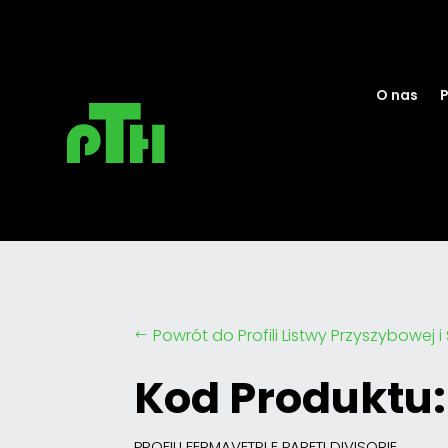
O nas
P
Powrót do Profili Listwy Przyszybowej 
#
Kod Produktu:
PROFILI FERMAVETRI E PARETI DIVISORIE