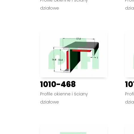
działowe
dzi
1010-468
10
Profile okienne i ściany
Prof
działowe
dzi